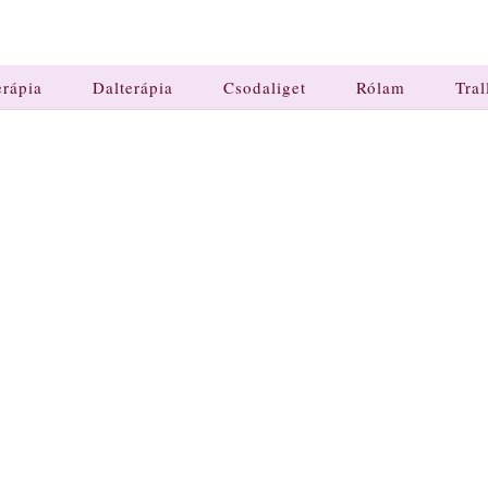
erápia
Dalterápia
Csodaliget
Rólam
Tral