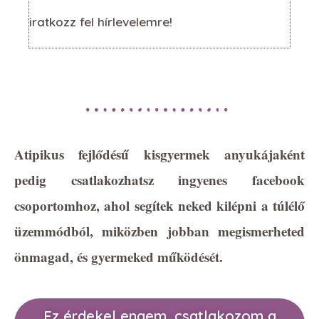
iratkozz fel hírlevelemre!
Atipikus fejlődésű kisgyermek anyukájaként
pedig csatlakozhatsz ingyenes facebook
csoportomhoz, ahol segítek neked kilépni a túlélő
üzemmódból, miközben jobban megismerheted
önmagad, és gyermeked működését.
Ez érdekel engem, csatlakozom a